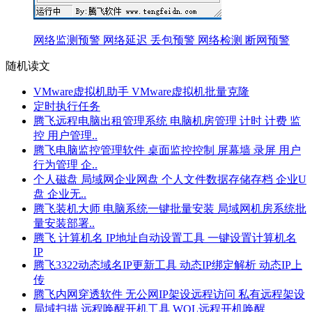
网络监测预警 网络延迟 丢包预警 网络检测 断网预警
随机读文
VMware虚拟机助手 VMware虚拟机批量克隆
定时执行任务
腾飞远程电脑出租管理系统 电脑机房管理 计时 计费 监
控 用户管理..
腾飞电脑监控管理软件 桌面监控控制 屏幕墙 录屏 用户
行为管理 企..
个人磁盘 局域网企业网盘 个人文件数据存储存档 企业U
盘 企业无..
腾飞装机大师 电脑系统一键批量安装 局域网机房系统批
量安装部署..
腾飞 计算机名 IP地址自动设置工具 一键设置计算机名
IP
腾飞3322动态域名IP更新工具 动态IP绑定解析 动态IP上
传
腾飞内网穿透软件 无公网IP架设远程访问 私有远程架设
局域扫描 远程唤醒开机工具 WOL远程开机唤醒