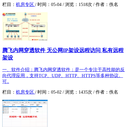
栏目：
机房专区
/
时间：
05-04 /
浏览：
1518次 /
作者：
佚名
腾飞内网穿透软件 无公网IP架设远程访问 私有远程
架设
一、软件介绍：腾飞内网穿透软件：是一个专注于高性能的反
向代理应用，支持TCP、UDP、HTTP、HTTPS等多种协议。
可..
栏目：
机房专区
/
时间：
05-02 /
浏览：
1435次 /
作者：
佚名