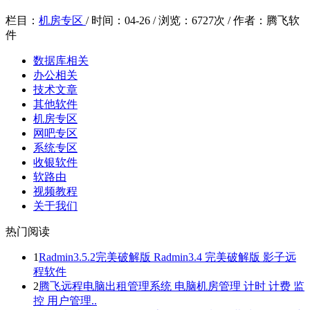
栏目：
机房专区
/
时间：
04-26 /
浏览：
6727次 /
作者：
腾飞软
件
数据库相关
办公相关
技术文章
其他软件
机房专区
网吧专区
系统专区
收银软件
软路由
视频教程
关于我们
热门阅读
1
Radmin3.5.2完美破解版 Radmin3.4 完美破解版 影子远
程软件
2
腾飞远程电脑出租管理系统 电脑机房管理 计时 计费 监
控 用户管理..