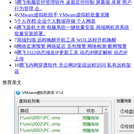
3
腾飞电脑监控管理软件 桌面监控控制 屏幕墙 录屏 用户
行为管理 企..
4
VMware虚拟机助手 VMware虚拟机批量克隆
5
个人存档 企业个人数据存储 个人网盘
6
腾飞装机大师 电脑系统一键批量安装 局域网机房系统
批量安装部署..
7
局域扫描 远程唤醒开机工具 WOL远程开机唤醒
8
网络监测预警 网络延迟 丢包预警 网络检测 断网预警
9
腾飞3322动态域名IP更新工具 动态IP绑定解析 动态IP
上传
10
腾飞内网穿透软件 无公网IP架设远程访问 私有远程架
设
推荐美文