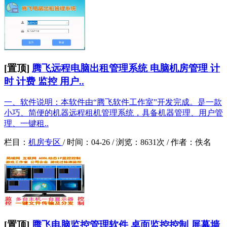
[置顶]
腾飞远程电脑出租管理系统 电脑机房管理 计
时 计费 监控 用户..
一、软件说明：本软件由“腾飞软件工作室”开发完成。是一款
小巧、简便的机器远程租机管理系统，具备机器管理、用户管
理、一键租..
栏目：
机房专区
/
时间：
04-26 /
浏览：
8631次 /
作者：
佚名
[置顶]
腾飞电脑监控管理软件 桌面监控控制 屏幕墙