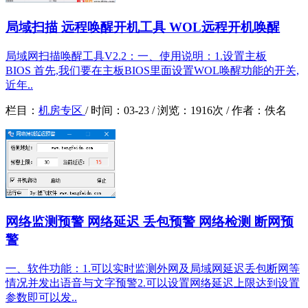
局域扫描 远程唤醒开机工具 WOL远程开机唤醒
局域网扫描唤醒工具V2.2：一、使用说明：1.设置主板
BIOS 首先,我们要在主板BIOS里面设置WOL唤醒功能的开关,
近年..
栏目：
机房专区
/
时间：
03-23 /
浏览：
1916次 /
作者：
佚名
网络监测预警 网络延迟 丢包预警 网络检测 断网预
警
一、软件功能：1.可以实时监测外网及局域网延迟丢包断网等
情况并发出语音与文字预警2.可以设置网络延迟上限达到设置
参数即可以发..