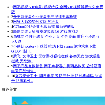
1
网吧影视 VIP电影 影视特权 全网VIP视频解析永久免费
版
2
云更新无盘企业无盘无三层纯无盘验证
3
网维大师2250独立版 纯无盘
4
CCboot2018企业无盘系统 最新破解版
5
顺网网维大师游戏虚拟盘5.6 游戏虚拟盘
6
局域网 个性化磁盘 企业无盘 个性桌面 重启不还原 个
人U盘
7
小蘑菇 pcstory下载器 吃鸡下载 steam 绝地求生下载
GTAV 热门..
8
腾飞_文件卫士 无盘游戏强推拦截 各类无盘 游戏强推
拦截 无盘游..
9
网吧商品点购销售 网吧点餐客户机商品购买 旅馆酒店
电竞商品销售..
10
玄武安全卫士 网吧 电竞房 防开外挂 防封机器码 防盗
号 防御软件..
推荐美文