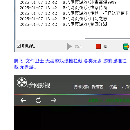
腾飞_文件卫士 无盘游戏强推拦截 各类无盘 游戏强推拦
截 无盘游..