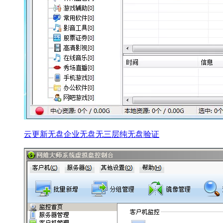
云更新无盘企业无盘无三层纯无盘验证