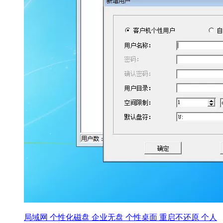
局域网 个性化磁盘 企业无盘 个性桌面 重启不还原 个人