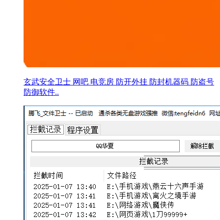
玄武安全卫士 网吧 电竞房 防开外挂 防封机器码 防盗号
防御软件..