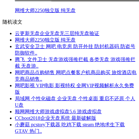
网维大师2250独立版 纯无盘
随机读文
云更新无盘企业无盘无三层纯无盘验证
网维大师2250独立版 纯无盘
玄武安全卫士 网吧 电竞房 防开外挂 防封机器码 防盗号
防御软件..
腾飞_文件卫士 无盘游戏强推拦截 各类无盘 游戏强推拦
截 无盘游..
网吧商品点购销售 网吧点餐客户机商品购买 旅馆酒店电
竞商品销售..
网吧影视 VIP电影 影视特权 全网VIP视频解析永久免费
版
局域网 个性化磁盘 企业无盘 个性桌面 重启不还原 个人
U盘
顺网网维大师游戏虚拟盘5.6 游戏虚拟盘
CCboot2018企业无盘系统 最新破解版
小蘑菇 pcstory下载器 吃鸡下载 steam 绝地求生下载
GTAV 热门..