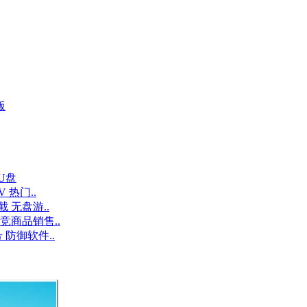
版
U盘
V 热门..
 无盘游..
竞商品销售..
 防御软件..