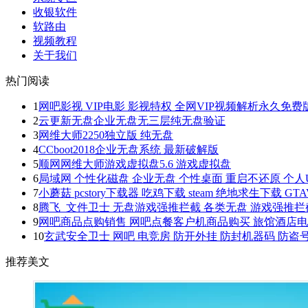
收银软件
软路由
视频教程
关于我们
热门阅读
1
网吧影视 VIP电影 影视特权 全网VIP视频解析永久免费
2
云更新无盘企业无盘无三层纯无盘验证
3
网维大师2250独立版 纯无盘
4
CCboot2018企业无盘系统 最新破解版
5
顺网网维大师游戏虚拟盘5.6 游戏虚拟盘
6
局域网 个性化磁盘 企业无盘 个性桌面 重启不还原 个人
7
小蘑菇 pcstory下载器 吃鸡下载 steam 绝地求生下载 GTA
8
腾飞_文件卫士 无盘游戏强推拦截 各类无盘 游戏强推拦截
9
网吧商品点购销售 网吧点餐客户机商品购买 旅馆酒店电
10
玄武安全卫士 网吧 电竞房 防开外挂 防封机器码 防盗号
推荐美文