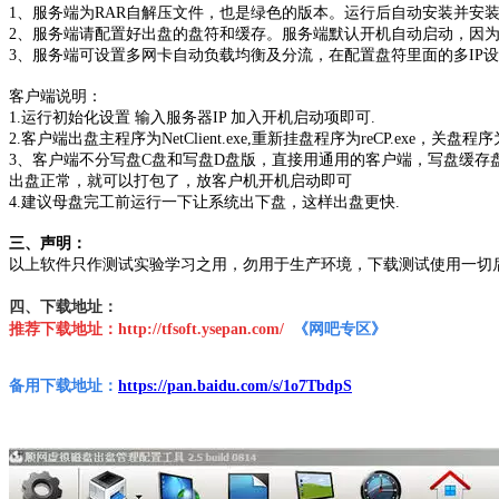
1、服务端为RAR自解压文件，也是绿色的版本。运行后自动安装并安
2、服务端请配置好出盘的盘符和缓存。服务端默认开机自动启动，因
3、服务端可设置多网卡自动负载均衡及分流，在配置盘符里面的多IP
客户端说明：
1.运行初始化设置 输入服务器IP 加入开机启动项即可.
2.客户端出盘主程序为NetClient.exe,重新挂盘程序为reCP.exe，关盘程
3、客户端不分写盘C盘和写盘D盘版，直接用通用的客户端，写盘缓存盘是C盘还
出盘正常，就可以打包了，放客户机开机启动即可
4.建议母盘完工前运行一下让系统出下盘，这样出盘更快.
三、声明：
以上软件只作测试实验学习之用，勿用于生产环境，下载测试使用一切
四、下载地址：
推荐下载地址：
http://tfsoft.ysepan.com/
《网吧专区
》
备用下载地址：
https://pan.baidu.com/s/1o7TbdpS