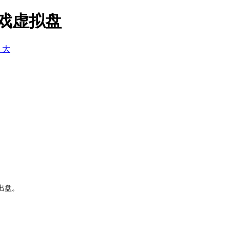
游戏虚拟盘
+ 大
出盘。