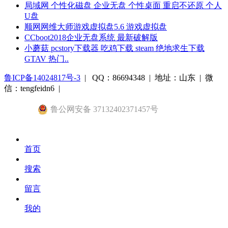
局域网 个性化磁盘 企业无盘 个性桌面 重启不还原 个人
U盘
顺网网维大师游戏虚拟盘5.6 游戏虚拟盘
CCboot2018企业无盘系统 最新破解版
小蘑菇 pcstory下载器 吃鸡下载 steam 绝地求生下载
GTAV 热门..
鲁ICP备14024817号-3
| QQ：86694348 | 地址：山东 | 微
信：tengfeidn6 |
鲁公网安备 37132402371457号
首页
搜索
留言
我的