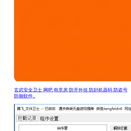
玄武安全卫士 网吧 电竞房 防开外挂 防封机器码 防盗号
防御软件..